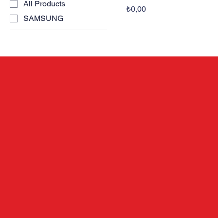
All Products
Fiyat
₺0,00
SAMSUNG