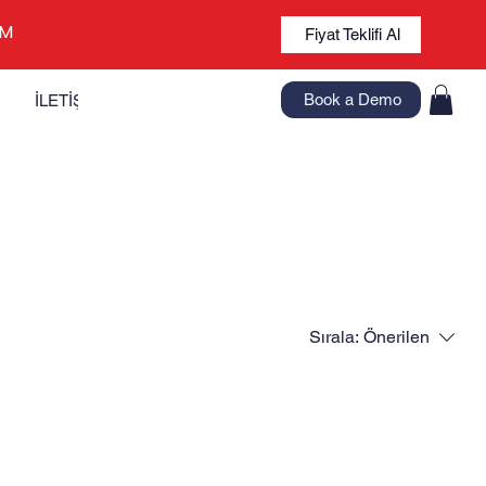
İM
Fiyat Teklifi Al
Book a Demo
İLETİŞİM
Sırala:
Önerilen