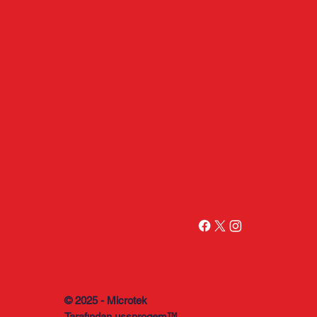
© 2025 - Microtek
Tarafından
ussprogem™