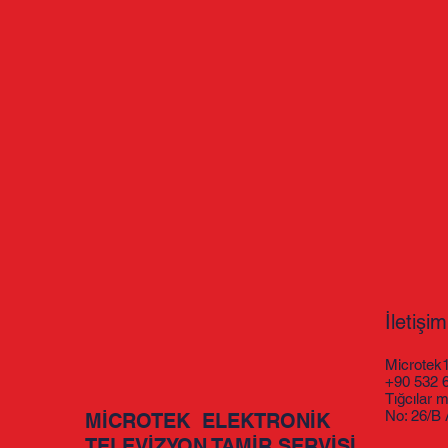
İletişim
Microtek
+90 532 
Tığcılar 
No: 26/B
MİCROTEK ELEKTRONİK
TELEVİZYON TAMİR SERVİSİ