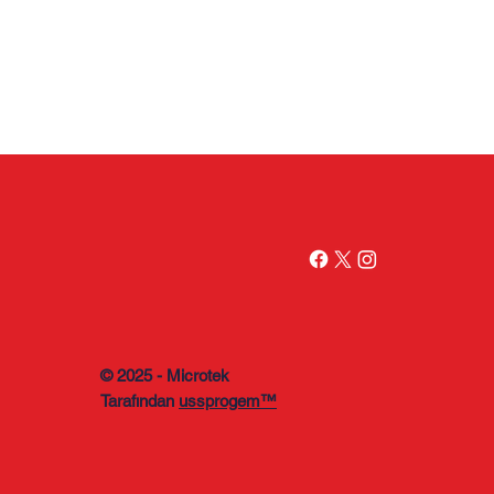
© 2025 - Microtek
Tarafından
ussprogem™