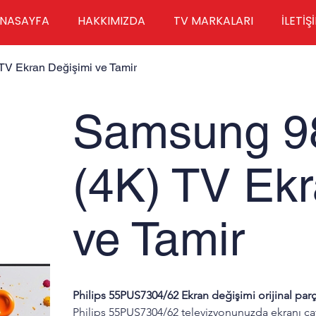
NASAYFA
HAKKIMIZDA
TV MARKALARI
İLETİŞ
V Ekran Değişimi ve Tamir
Samsung 
(4K) TV Ekr
ve Tamir
Philips 55PUS7304/62 Ekran değişimi orijinal parç
Philips 55PUS7304/62 televizyonunuzda ekranı çat