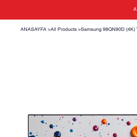
A
ANASAYFA
>
All Products
>
Samsung 98QN90D (4K) T