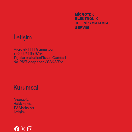
ilçelere servis hizmeti sunmaktayız.
MİCROTEK
ELEKTRONİK
TELEVİZYON TAMİR
SERVİSİ
İletişim
Microtek1111@gmail.com
+90 532 665 9754
Tığcılar mahallesi Turan Caddesi
No: 26/B Adapazarı / SAKARYA
Kurumsal
Anasayfa
Hakkımızda
TV Markaları
İletişim