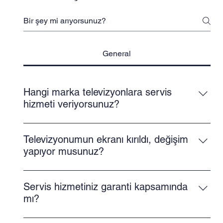
General
Hangi marka televizyonlara servis
hizmeti veriyorsunuz?
Tüm marka ve model televizyonlara (LG, Samsung,
Vestel, Arçelik, Philips, Sony vb.) teknik servis
Televizyonumun ekranı kırıldı, değişim
hizmeti sunuyoruz.
yapıyor musunuz?
Evet, kırık veya arızalı ekranlar %100 orijinal
panellerle değiştirilir. Her markaya özel ekranlarımız
Servis hizmetiniz garanti kapsamında
mevcuttur.
mı?
Evet, yapılan tüm onarım ve parça değişimi işlemleri