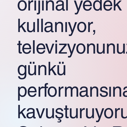
orijinal yedek
kullanıyor,
televizyonunuz
günkü
performansın
kavuşturuyoru