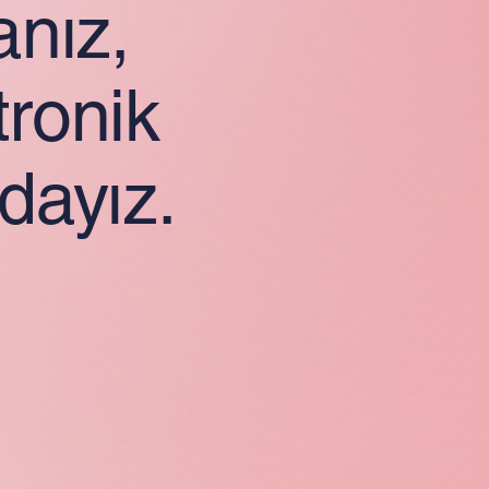
anız,
tronik
dayız.