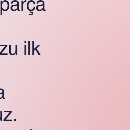
 parça
u ilk
a
z.