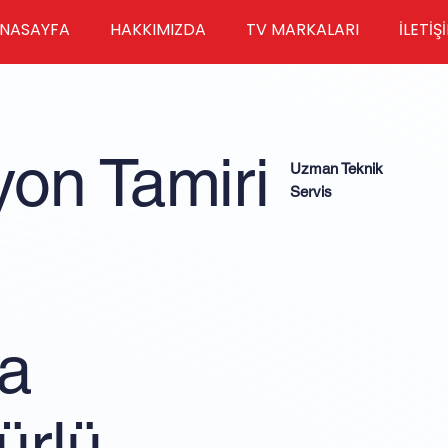
NASAYFA
HAKKIMIZDA
TV MARKALARI
İLETİŞ
yon Tamiri
Uzman Teknik
Servis
da
ürlü