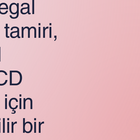
egal
 tamiri,
l
LCD
için
ir bir