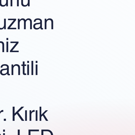
, uzman
miz
ntili
. Kırık