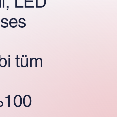
i, LED
 ses
bi tüm
 %100