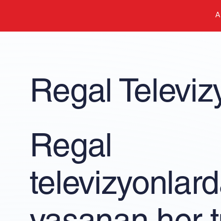
A
Regal Televiz
Regal
televizyonlar
yaşanan her t