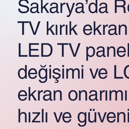
Sakarya’da R
TV kırık ekran
LED TV pane
değişimi ve 
ekran onarımı 
hızlı ve güvenil